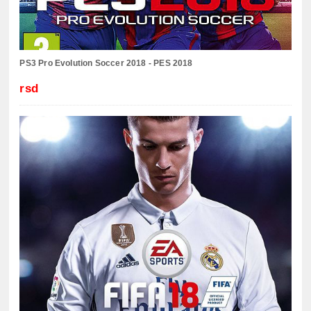
PS3 Pro Evolution Soccer 2018 - PES 2018
rsd