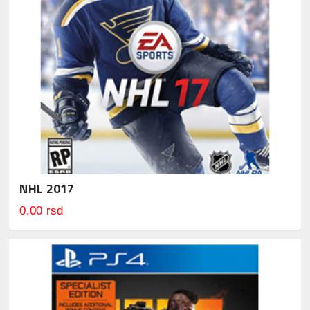
NHL 2017
0,00 rsd