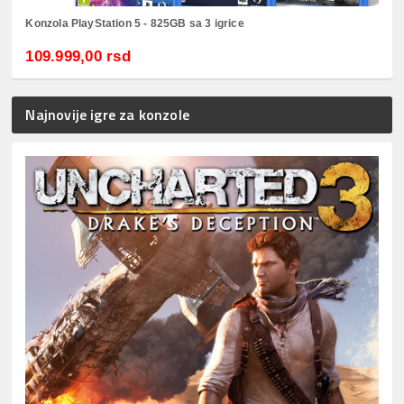
Konzola PlayStation 5 - 825GB sa 3 igrice
109.999,00 rsd
Najnovije igre za konzole