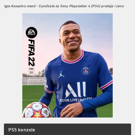
Igra Assasins creed - Syndicate za Sony Playstation 4 (PS4) prodaja i cena
PS5 konzole