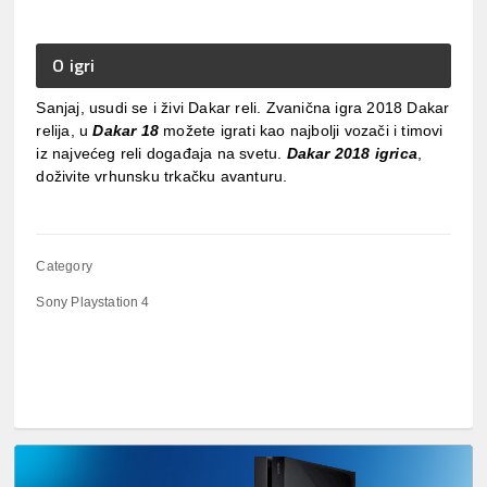
O igri
Sanjaj, usudi se i živi Dakar reli. Zvanična igra 2018 Dakar
relija, u
Dakar 18
možete igrati kao najbolji vozači i timovi
iz najvećeg reli događaja na svetu.
Dakar 2018 igrica
,
doživite vrhunsku trkačku avanturu.
Category
Sony Playstation 4