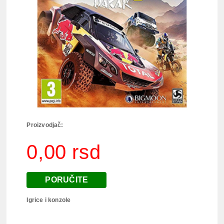
Proizvodjač:
0,00 rsd
PORUČITE
Igrice i konzole