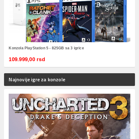
Konzola PlayStation 5 - 825GB sa 3 igrice
109.999,00 rsd
Najnovije igre za konzole