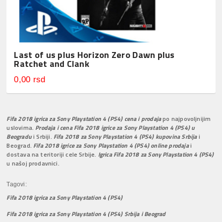
Last of us plus Horizon Zero Dawn plus
Ratchet and Clank
0,00 rsd
Fifa 2018 igrica za Sony Playstation 4 (PS4) cena i prodaja
po najpovoljnijim
uslovima.
Prodaja i cena Fifa 2018 igrice za Sony Playstation 4 (PS4) u
Beogradu
i Srbiji.
Fifa 2018 za Sony Playstation 4 (PS4) kupovina Srbija
i
Beograd.
Fifa 2018 igrice za Sony Playstation 4 (PS4) online prodaja
i
dostava na teritoriji cele Srbije.
Igrica Fifa 2018 za Sony Playstation 4 (PS4)
u našoj prodavnici.
Tagovi:
Fifa 2018 igrica za Sony Playstation 4 (PS4)
Fifa 2018 igrica za Sony Playstation 4 (PS4) Srbija i Beograd