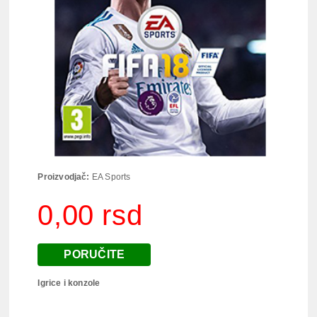
Proizvodjač:
EA Sports
0,00 rsd
PORUČITE
Igrice i konzole