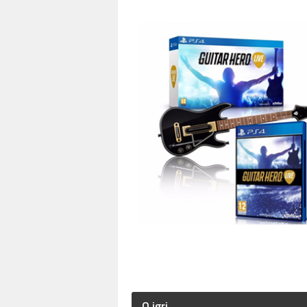
O igri