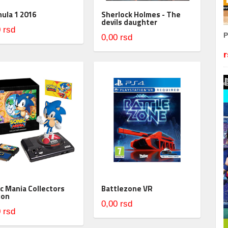
ula 1 2016
Sherlock Holmes - The
devils daughter
 rsd
P
0,00 rsd
r
c Mania Collectors
Battlezone VR
ion
0,00 rsd
 rsd