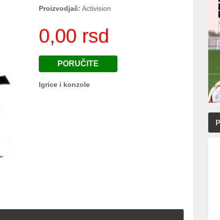
Proizvodjač:
Activision
0,00 rsd
PORUČITE
Igrice i konzole
P