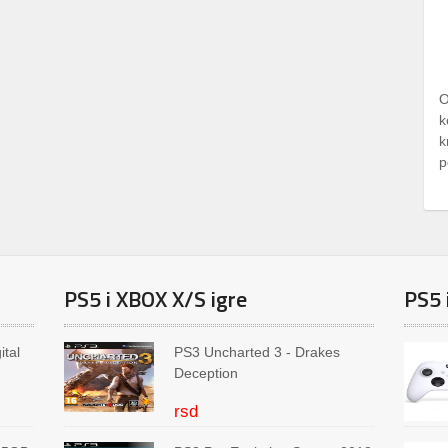
O
k
k
p
PS5 i XBOX X/S igre
PS5 
ital
PS3 Uncharted 3 - Drakes
Deception
rsd