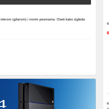
rolerom (gitarom) i novim pesmama. Oseti kako izgleda
K
6
K
i