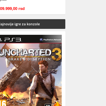
09.999,00 rsd
ajnovije igre za konzole