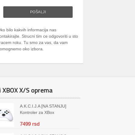
ko bilo kakvih informacija nas
ontakirajte. Strucni tim ce odgovoriti u sto
racem roku. Tu smo za vas, da vam
omognemo oko izbora.
i XBOX X/S oprema
A.K.C.I.J.A [NA STANJU]
Kontroler za XBox
7499 rsd