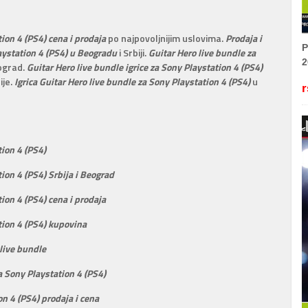
tion 4 (PS4) cena i prodaja
po najpovoljnijim uslovima.
Prodaja i
P
laystation 4 (PS4) u Beogradu
i Srbiji.
Guitar Hero live bundle za
2
ograd.
Guitar Hero live bundle igrice za Sony Playstation 4 (PS4)
ije.
Igrica Guitar Hero live bundle za Sony Playstation 4 (PS4)
u
r
tion 4 (PS4)
tion 4 (PS4) Srbija i Beograd
tion 4 (PS4) cena i prodaja
tion 4 (PS4) kupovina
 live bundle
za Sony Playstation 4 (PS4)
on 4 (PS4) prodaja i cena