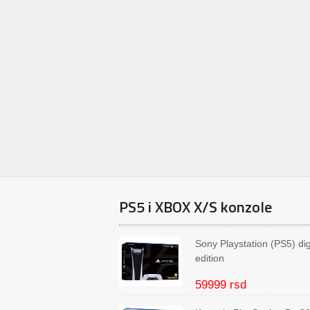
PS5 i XBOX X/S konzole
Sony Playstation (PS5) dig
edition
59999 rsd