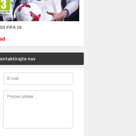
S3 FIFA 18
sd
ontaktirajte nas