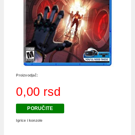
Proizvodjač:
0,00 rsd
PORUČITE
Igrice i konzole