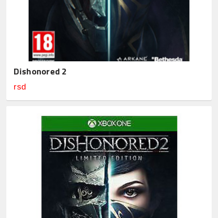
Dishonored 2
rsd