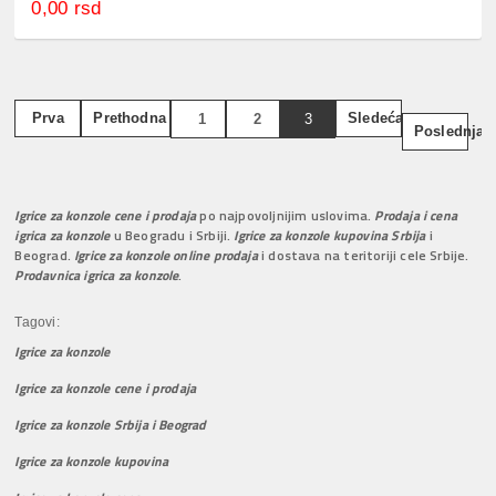
0,00 rsd
Prva
Prethodna
Sledeća
1
2
3
Poslednja
Igrice za konzole cene i prodaja
po najpovoljnijim uslovima.
Prodaja i cena
igrica za konzole
u Beogradu i Srbiji.
Igrice za konzole kupovina Srbija
i
Beograd.
Igrice za konzole online prodaja
i dostava na teritoriji cele Srbije.
Prodavnica igrica za konzole
.
Tagovi:
Igrice za konzole
Igrice za konzole cene i prodaja
Igrice za konzole Srbija i Beograd
Igrice za konzole kupovina