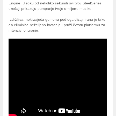
Engine. U roku od nekoliko sekundi svi tvoji SteelSeries
uređaji prikazuju pumpanje tvoje omiljene muzike.
Izdržljiva, neklizajuća gumena podloga dizajnirana je tako
da eliminiše neželjeno kretanje i pruži čvrstu platformu za
intenzivno igranje.