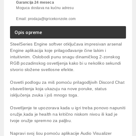
Garancija 24 meseca
Moguca dostava na kućnu adresu
Email: prodaja@igricekonzole.com
Opis opreme
SteelSeries Engine softver otključava impresivan arsenal
Engine aplikacija koje prilagođavanje čine lakim i
intuitivnim. Oslobodi punu snagu dinamičkog 2-zonskog
RGB pozadinskog osvetljenja kako bi u nekoliko sekundi
stvorio složene svetlosne efekte.
Osvetli podlogu za miš pomoću prilagodljivih Discord Chat
obaveštenja koja ukazuju na nove poruke, status
isključenja zvuka i još mnogo toga.
Osvetljenje te upozorava kada u igri treba ponovo napuniti
oružje,kada je health na kritično niskom nivou ili kad je
tvoje oružje spremno za paljbu.
Napravi svoj šou pomoću aplikacije Audio Visualizer