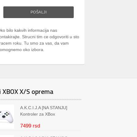
ko bilo kakvih informacija nas
ontakirajte. Strucni tim ce odgovoriti u sto
racem roku. Tu smo za vas, da vam
omognemo oko izbora.
i XBOX X/S oprema
A.K.C.I.J.A [NA STANJU]
Kontroler za XBox
7499 rsd