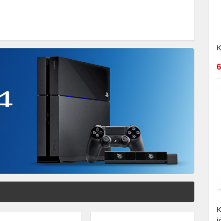
K
6
K
i