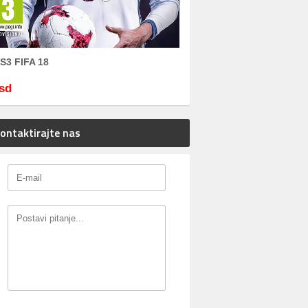
S3 FIFA 18
sd
ontaktirajte nas