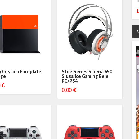
1
N
y Custom Faceplate
SteelSeries Siberia 650
nge
Slusalice Gaming Bele
PC/PS4
 €
0,00 €