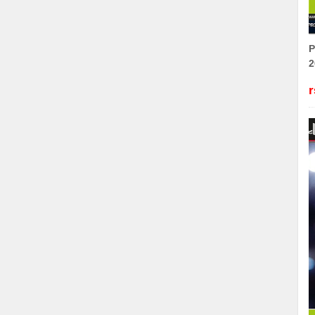
P
2
r