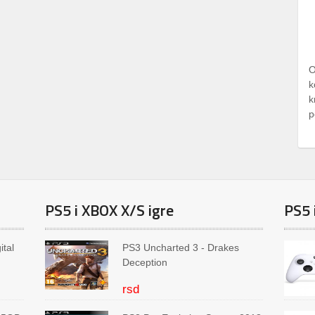
O
k
k
p
PS5 i XBOX X/S igre
PS5 
ital
PS3 Uncharted 3 - Drakes
Deception
rsd