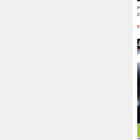
P
2
r