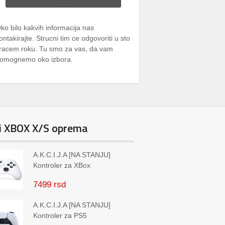
ko bilo kakvih informacija nas
ontakirajte. Strucni tim ce odgovoriti u sto
racem roku. Tu smo za vas, da vam
omognemo oko izbora.
i XBOX X/S oprema
A.K.C.I.J.A [NA STANJU]
Kontroler za XBox
7499 rsd
A.K.C.I.J.A [NA STANJU]
Kontroler za PS5