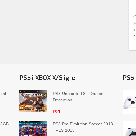
O
k
k
p
PS5 i XBOX X/S igre
PS5 
ital
PS3 Uncharted 3 - Drakes
Deception
rsd
825GB
PS3 Pro Evolution Soccer 2018
- PES 2018