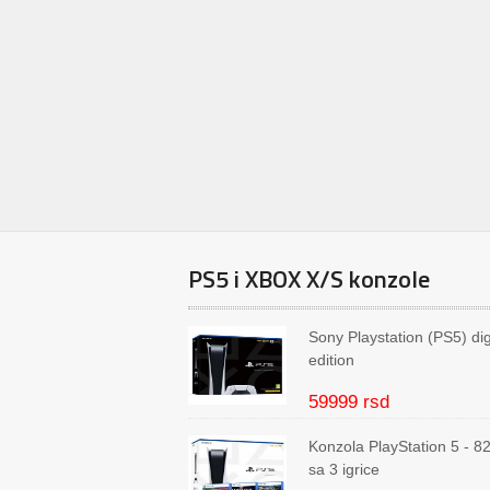
PS5 i XBOX X/S konzole
Sony Playstation (PS5) dig
edition
59999 rsd
Konzola PlayStation 5 - 
sa 3 igrice