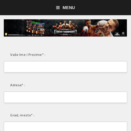
MENU
Vaše Ime i Prezime* :
Adresa* :
Grad, mesto* :