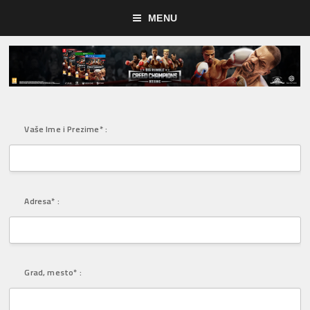
MENU
Vaše Ime i Prezime* :
Adresa* :
Grad, mesto* :