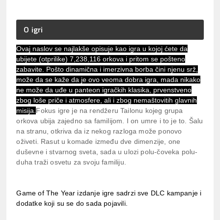
O igri
Ovaj naslov se najlakše opisuje kao igra u kojoj ćete da
ubijete (otprilike) 7,238,116 orkova i pritom se pošteno
zabavite. Pošto dinamična i imerzivna borba čini njenu srž,
može da se kaže da je ovo veoma dobra igra, mada nikako
ne može da uđe u panteon igračkih klasika, prvenstveno
zbog loše priče i atmosfere, ali i zbog nemaštovitih glavnih
misija.
Fokus igre je na rendžeru Tailonu kojeg grupa
orkova ubija zajedno sa familijom. I on umre i to je to. Šalu
na stranu, otkriva da iz nekog razloga može ponovo
oživeti. Rasut u komade između dve dimenzije, one
duševne i stvarnog sveta, sada u ulozi polu-čoveka polu-
duha traži osvetu za svoju familiju.
Game of The Year izdanje igre sadrzi sve DLC kampanje i
dodatke koji su se do sada pojavili.