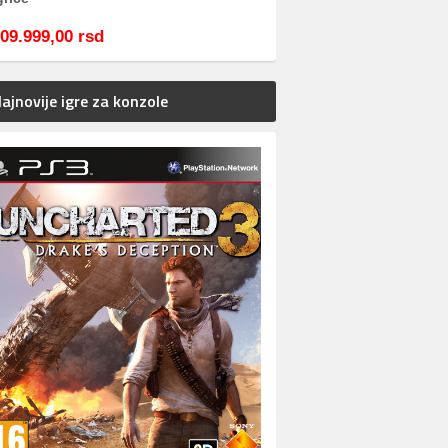
09.999,00 rsd
ajnovije igre za konzole