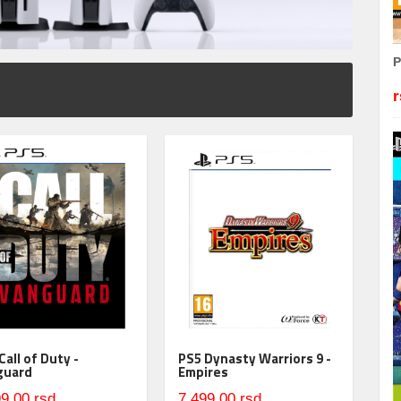
P
r
Call of Duty -
PS5 Dynasty Warriors 9 -
guard
Empires
9,00 rsd
7.499,00 rsd