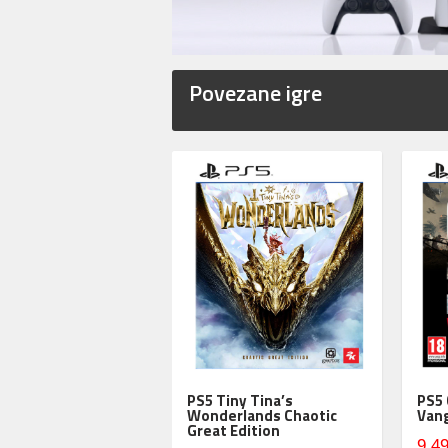
Povezane igre
PS5 Tiny Tina’s
PS5 
Wonderlands Chaotic
Van
Great Edition
9.49