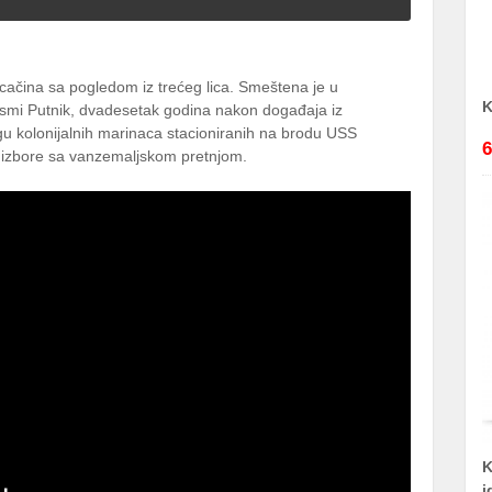
ucačina sa pogledom iz trećeg lica. Smeštena je u
K
Osmi Putnik, dvadesetak godina nakon događaja iz
logu kolonijalnih marinaca stacioniranih na brodu USS
6
 izbore sa vanzemaljskom pretnjom.
K
i