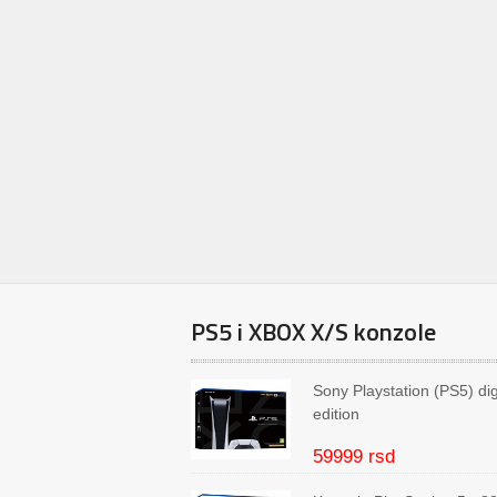
PS5 i XBOX X/S konzole
Sony Playstation (PS5) dig
edition
59999 rsd