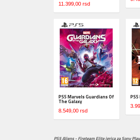
11.399,00 rsd
PS5 Marvels Guardians Of
PS5
The Galaxy
3.99
8.549,00 rsd
PS5 Aliens - Fireteam Elite igrica za Sony Pla