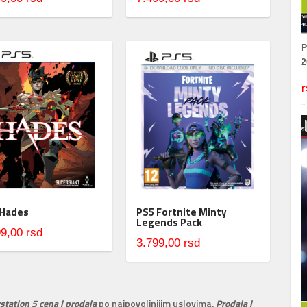
P
2
r
 Hades
PS5 Fortnite Minty
Legends Pack
9,00 rsd
3.799,00 rsd
ystation 5 cena i prodaja
po najpovoljnijim uslovima.
Prodaja i