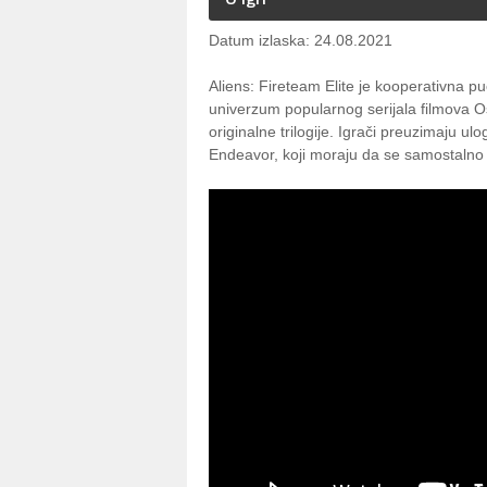
Datum izlaska: 24.08.2021
Aliens: Fireteam Elite je kooperativna p
univerzum popularnog serijala filmova 
originalne trilogije. Igrači preuzimaju u
Endeavor, koji moraju da se samostalno