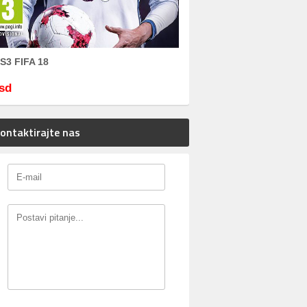
S3 FIFA 18
sd
ontaktirajte nas