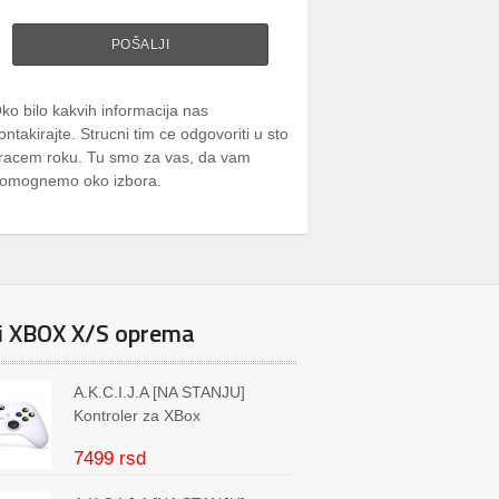
ko bilo kakvih informacija nas
ontakirajte. Strucni tim ce odgovoriti u sto
racem roku. Tu smo za vas, da vam
omognemo oko izbora.
i XBOX X/S oprema
A.K.C.I.J.A [NA STANJU]
Kontroler za XBox
7499 rsd