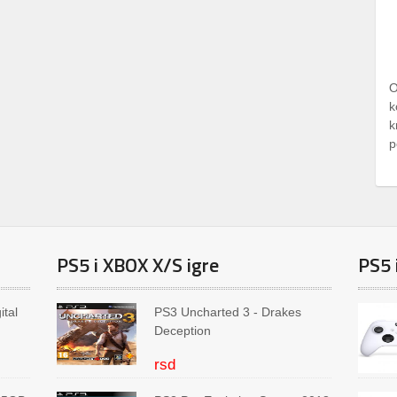
O
k
k
p
PS5 i XBOX X/S igre
PS5 
ital
PS3 Uncharted 3 - Drakes
Deception
rsd