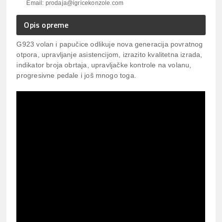
Email: prodaja@igricekonzole.com
Opis opreme
G923 volan i papučice odlikuje nova generacija povratnog
otpora, upravljanje asistencijom, izrazito kvalitetna izrada,
indikator broja obrtaja, upravljačke kontrole na volanu,
progresivne pedale i još mnogo toga.